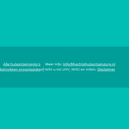
Alle huisartsenregio’s
Meer info:
info@hechtehuisartsenzorg.nl
 betrokken organisaties
of richt u tot LHV, NHG en InEen.
Disclaimer