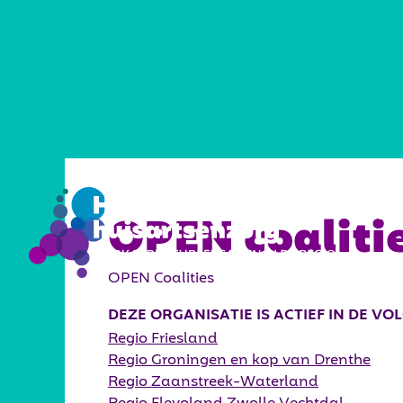
VISIE
OPEN coalitie
OPEN Coalities
DEZE ORGANISATIE IS ACTIEF IN DE V
Regio Friesland
Regio Groningen en kop van Drenthe
Regio Zaanstreek-Waterland