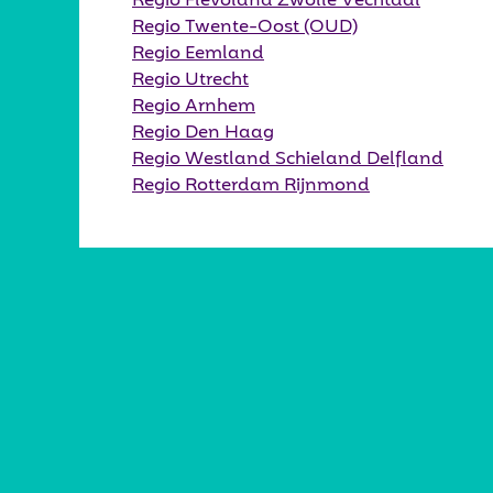
Regio Flevoland Zwolle Vechtdal
Regio Twente-Oost (OUD)
Regio Eemland
Regio Utrecht
Regio Arnhem
Regio Den Haag
Regio Westland Schieland Delfland
Regio Rotterdam Rijnmond