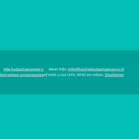
Alle huisartsenregio’s
Meer info:
info@hechtehuisartsenzorg.nl
 betrokken organisaties
of richt u tot LHV, NHG en InEen.
Disclaimer