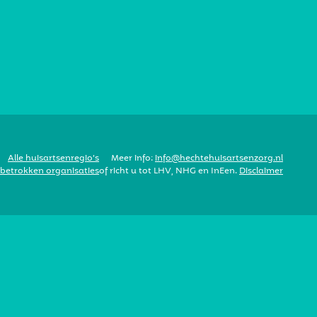
Alle huisartsenregio’s
Meer info:
info@hechtehuisartsenzorg.nl
 betrokken organisaties
of richt u tot LHV, NHG en InEen.
Disclaimer