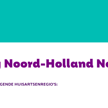
REGIOKAART
DOCUMENTEN
g Noord-Holland N
OLGENDE HUISARTSENREGIO’S: